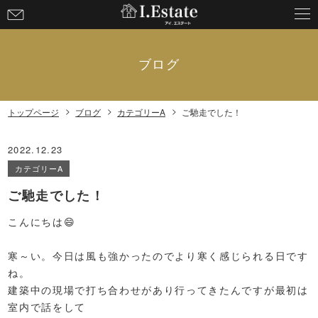
お
問
い
合
ブログ
わ
せ
トップページ
ブログ
カテゴリーA
ご馳走でした！
2022.12.23
カテゴリーA
ご馳走でした！
こんにちは😄
寒～い。今日は風も強かったのでより寒く感じられる日です
ね。
建築中の現場で打ち合わせがあり行ってきたんですが最初は
室内で話をして