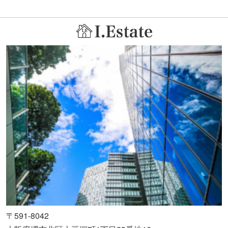
〒591-8042