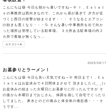
こんにちは😄 今日も朝から暑いですね～🌞 Ｉ．Ｅｓｔａｔ
ｅの事務所は西向きなので、これから昼が過ぎて 夕方が近
づくと西日の攻撃が始まります・・・ そうなるとエアコン
の効きも悪くなり・・・💦 そんな暑い中事務所を出て向か
った場所は管理している駐車場。 ３カ所ある駐車場の内２
カ所で看板が無くなっ...
カテゴリーA
2025/08/17
お墓参りとラーメン！
こんにちは😄 今日も良い天気ですね～🌞 昨日までＩ．Ｅｓ
ｔａｔｅはお盆休みで４日間休まさせて 頂きました<(_ _)>
お盆休みの始まった火曜日にお墓参りに行ったんですが そ
の後から木曜日までおじさん、体調を崩して自宅でぐったり
してました。 鼻水とのどの痛みと体全体の倦怠感・・・そ
うです...