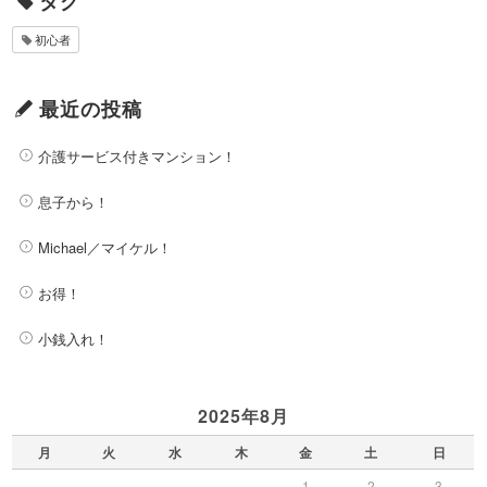
タグ
初心者
最近の投稿
介護サービス付きマンション！
息子から！
Michael／マイケル！
お得！
小銭入れ！
2025年8月
月
火
水
木
金
土
日
1
2
3