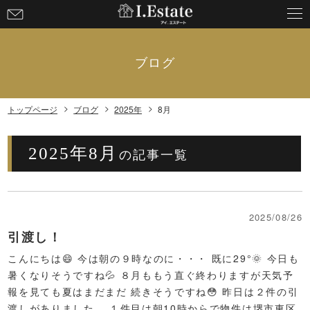
お
問
い
合
ブログ
わ
せ
トップページ
ブログ
2025年
8月
2025年8月
の記事一覧
2025/08/26
引渡し！
こんにちは😄 今は朝の９時なのに・・・ 既に29°🌞 今日も
暑くなりそうですね💦 ８月ももう直ぐ終わりますが天気予
報を見ても夏はまだまだ 続きそうですね😳 昨日は２件の引
渡しがありました。 １件目は朝10時からで物件は堺市東区