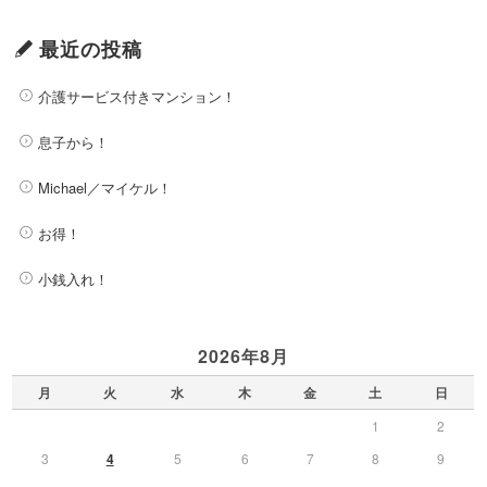
最近の投稿
介護サービス付きマンション！
息子から！
Michael／マイケル！
お得！
小銭入れ！
2026年8月
月
火
水
木
金
土
日
1
2
3
4
5
6
7
8
9