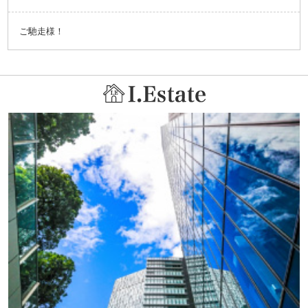
ご馳走様！