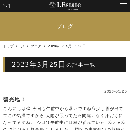
お
問
い
合
ブログ
わ
せ
トップページ
ブログ
2023年
5月
25日
2023年5月25日
の記事一覧
2023/05/25
観光地！
こんにちは😄 今日も午前中から暑いですね💦少し雲が出て
てこの気温ですから 太陽が照ってたら間違いなく汗だくに
なってますね。 今日は午前中に日程がずれていたT様とM様
の契約があり無事終了 しました。 堺区の中古住宅の契約だ