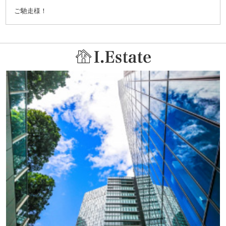
ご馳走様！