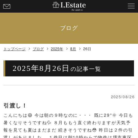
お
問
い
合
ブログ
わ
せ
トップページ
ブログ
2025年
8月
26日
2025年8月26日
の記事一覧
2025/08/26
引渡し！
こんにちは😄 今は朝の９時なのに・・・ 既に29°🌞 今日も
暑くなりそうですね💦 ８月ももう直ぐ終わりますが天気予
報を見ても夏はまだまだ 続きそうですね😳 昨日は２件の引
渡しがありました。 １件目は朝10時からで物件は堺市東区